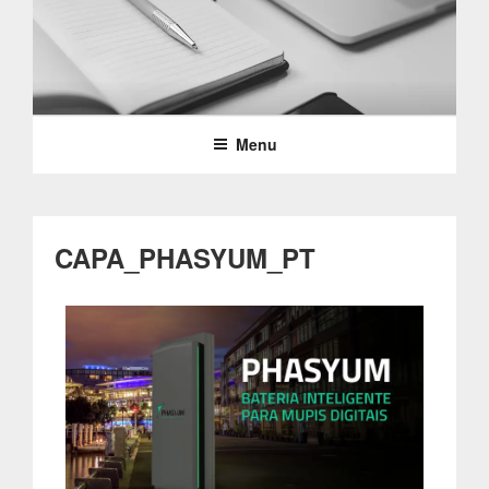
Saltar
para
o
PARTTEAM & OEMKIOSKS
conteúdo
BLOG
Menu
CAPA_PHASYUM_PT