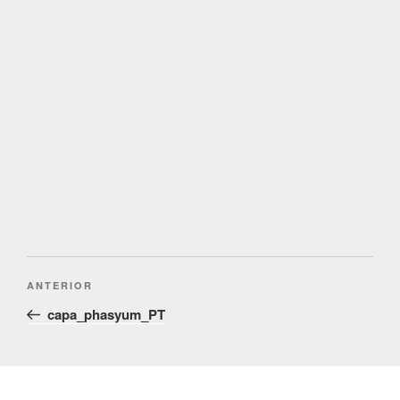
Post
Conteúdo
ANTERIOR
navigation
anterior
capa_phasyum_PT