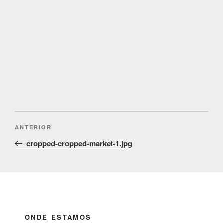
Post
Conteúdo
ANTERIOR
navigation
anterior
cropped-cropped-market-1.jpg
ONDE ESTAMOS