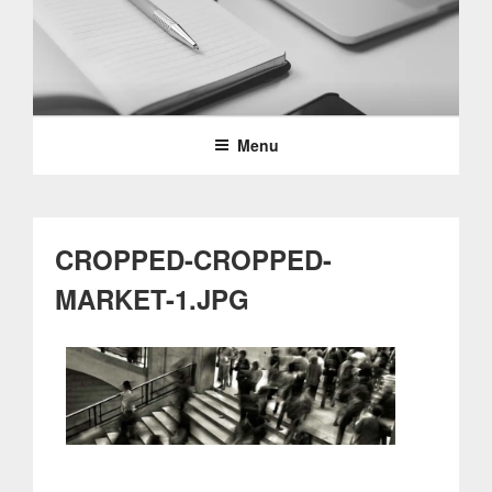
Saltar
para
o
PARTTEAM & OEMKIOSKS
conteúdo
BLOG
Menu
CROPPED-CROPPED-
MARKET-1.JPG