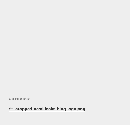
Post
Conteúdo
ANTERIOR
navigation
anterior
cropped-oemkiosks-blog-logo.png