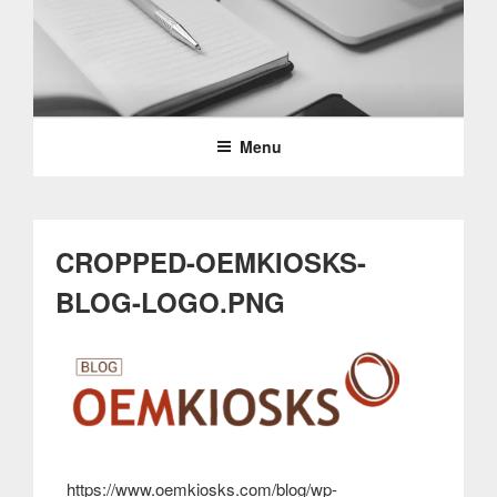
Saltar
para
o
PARTTEAM & OEMKIOSKS
conteúdo
BLOG
Menu
CROPPED-OEMKIOSKS-
BLOG-LOGO.PNG
https://www.oemkiosks.com/blog/wp-