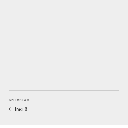
Post
Conteúdo
ANTERIOR
navigation
anterior
img_3