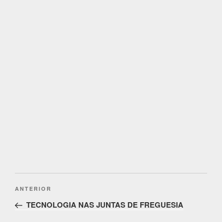
Post
Conteúdo
ANTERIOR
navigation
anterior
TECNOLOGIA NAS JUNTAS DE FREGUESIA