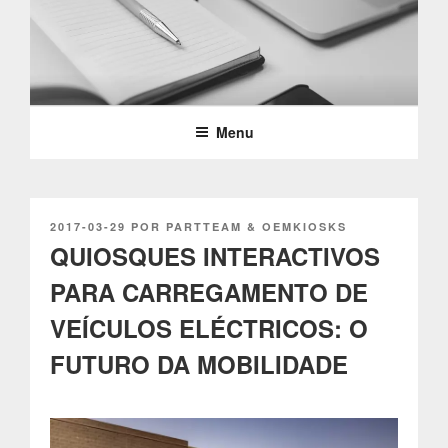
Saltar
para
o
PARTTEAM & OEMKIOSKS
conteúdo
BLOG
Menu
PUBLICADO
2017-03-29
POR
PARTTEAM & OEMKIOSKS
EM
QUIOSQUES INTERACTIVOS
PARA CARREGAMENTO DE
VEÍCULOS ELÉCTRICOS: O
FUTURO DA MOBILIDADE