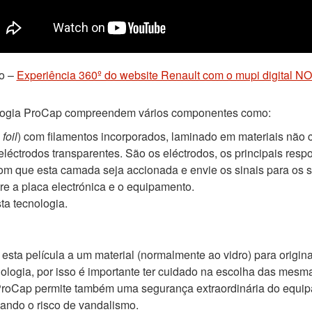
o –
Experiência 360º do website Renault com o mupi digital 
ologia ProCap compreendem vários componentes como:
e
foil
) com filamentos incorporados, laminado em materiais não c
éctrodos transparentes. São os eléctrodos, os principais res
com que esta camada seja accionada e envie os sinais para os 
e a placa electrónica e o equipamento.
ta tecnologia.
sta película a um material (normalmente ao vidro) para origina
ologia, por isso é importante ter cuidado na escolha das mesm
a ProCap permite também uma segurança extraordinária do equi
zando o risco de vandalismo.