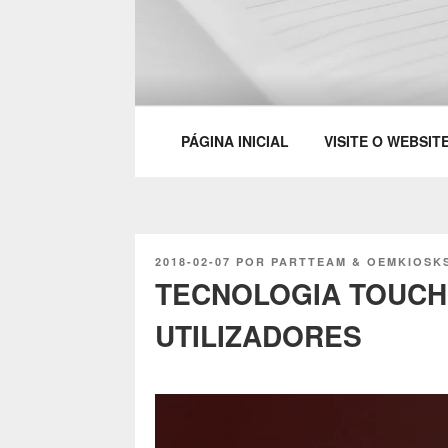
Saltar
para
o
PARTTEAM & 
conteúdo
PÁGINA INICIAL
VISITE O WEBSIT
PUBLICADO
2018-02-07
POR
PARTTEAM & OEMKIOSK
EM
TECNOLOGIA TOUCH
UTILIZADORES