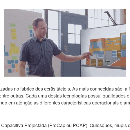
lizadas no fabrico dos ecrãs tácteis. As mais conhecidas são: 
entre outras. Cada uma destas tecnologias possui qualidades e 
tendo em atenção as diferentes características operacionais e 
 Capacitiva Projectada (ProCap ou PCAP). Quiosques, mupis dig