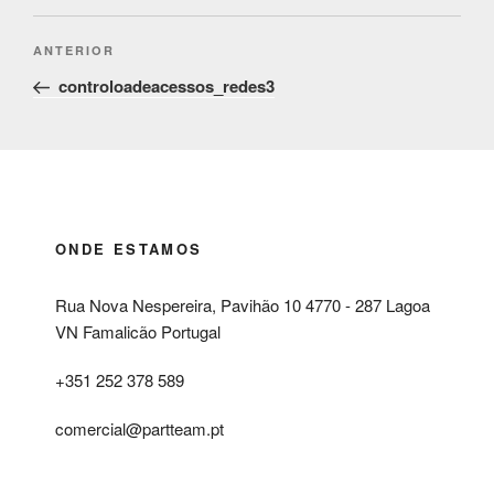
Post
Conteúdo
ANTERIOR
navigation
anterior
controloadeacessos_redes3
ONDE ESTAMOS
Rua Nova Nespereira, Pavihão 10 4770 - 287 Lagoa
VN Famalicão Portugal
+351 252 378 589
comercial@partteam.pt