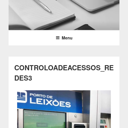
Saltar
para
o
PARTTEAM & OEMKIOSKS
conteúdo
BLOG
Menu
CONTROLOADEACESSOS_RE
DES3