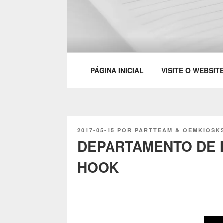
Saltar
para
o
PARTTEAM & 
conteúdo
PÁGINA INICIAL
VISITE O WEBSIT
PUBLICADO
2017-05-15
POR
PARTTEAM & OEMKIOSK
EM
DEPARTAMENTO DE M
HOOK