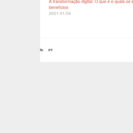
A transformação digital: O que é e quais os 
benefícios
2021-01-04
CATEGORIAS
PT