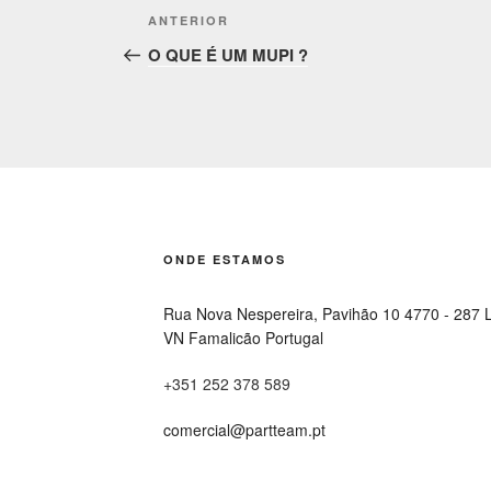
Post
Conteúdo
ANTERIOR
navigation
anterior
O QUE É UM MUPI ?
ONDE ESTAMOS
Rua Nova Nespereira, Pavihão 10 4770 - 287 
VN Famalicão Portugal
+351 252 378 589
comercial@partteam.pt