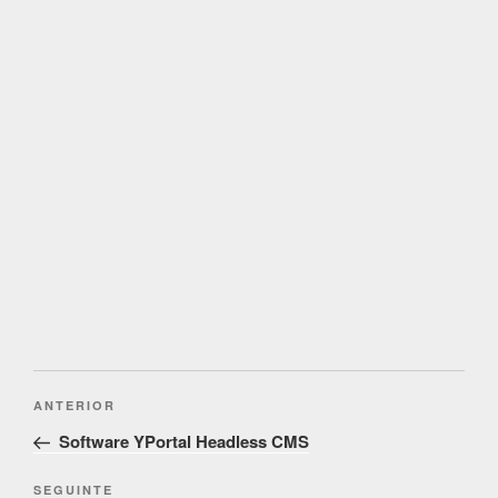
Post
Conteúdo
ANTERIOR
navigation
anterior
Software YPortal Headless CMS
Conteúdo
SEGUINTE