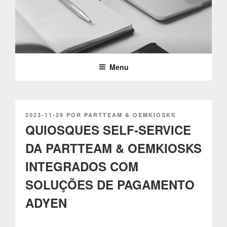
Saltar
para
o
PARTTEAM & OEMKIOSKS
conteúdo
BLOG
Menu
PUBLICADO
2023-11-29
POR
PARTTEAM & OEMKIOSKS
EM
QUIOSQUES SELF-SERVICE
DA PARTTEAM & OEMKIOSKS
INTEGRADOS COM
SOLUÇÕES DE PAGAMENTO
ADYEN