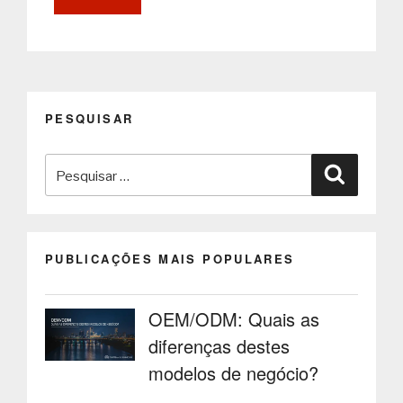
de
Bilhética
e
Software
YTicketKiosk
na
PESQUISAR
Inovação
da
Pesquisar
Venda
Pesquisa
de
por:
Bilhetes”
PUBLICAÇÕES MAIS POPULARES
OEM/ODM: Quais as
diferenças destes
modelos de negócio?