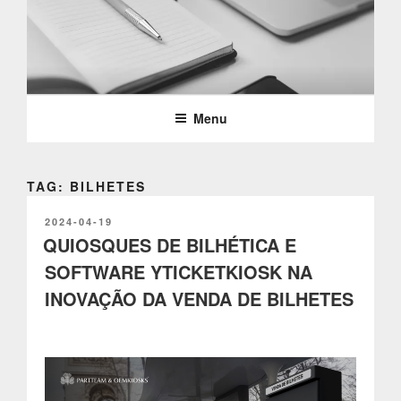
Saltar
para
o
PARTTEAM & OEMKIOSKS
conteúdo
BLOG
Menu
TAG: BILHETES
PUBLICADO
2024-04-19
EM
QUIOSQUES DE BILHÉTICA E
SOFTWARE YTICKETKIOSK NA
INOVAÇÃO DA VENDA DE BILHETES