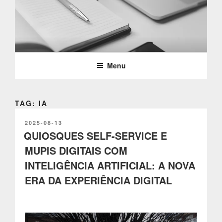
Saltar
para
o
PARTTEAM & OEMKIOSKS
conteúdo
BLOG
Menu
TAG: IA
PUBLICADO
2025-08-13
EM
QUIOSQUES SELF-SERVICE E
MUPIS DIGITAIS COM
INTELIGÊNCIA ARTIFICIAL: A NOVA
ERA DA EXPERIÊNCIA DIGITAL