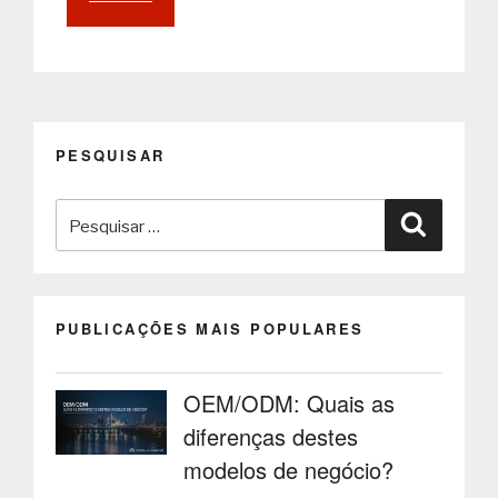
Self-
Service
e
Mupis
Digitais
com
PESQUISAR
Inteligência
Artificial:
Pesquisar
A
Pesquisa
Nova
por:
Era
da
Experiência
PUBLICAÇÕES MAIS POPULARES
Digital”
OEM/ODM: Quais as
diferenças destes
modelos de negócio?