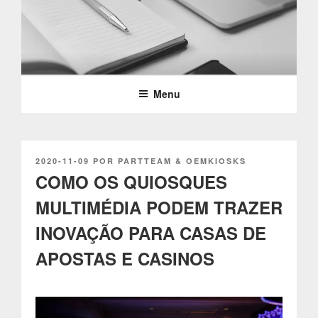
Saltar
para
o
PARTTEAM & OEMKIOSKS
conteúdo
BLOG
Menu
PUBLICADO
2020-11-09
POR
PARTTEAM & OEMKIOSKS
EM
COMO OS QUIOSQUES
MULTIMÉDIA PODEM TRAZER
INOVAÇÃO PARA CASAS DE
APOSTAS E CASINOS