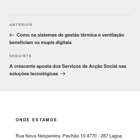
Post
Conteúdo
ANTERIOR
navigation
anterior
Como os sistemas de gestão térmica e ventilação
beneficiam os mupis digitais
Conteúdo
SEGUINTE
seguinte
A crescente aposta dos Serviços de Acção Social nas
soluções tecnológicas
ONDE ESTAMOS
Rua Nova Nespereira, Pavihão 10 4770 - 287 Lagoa