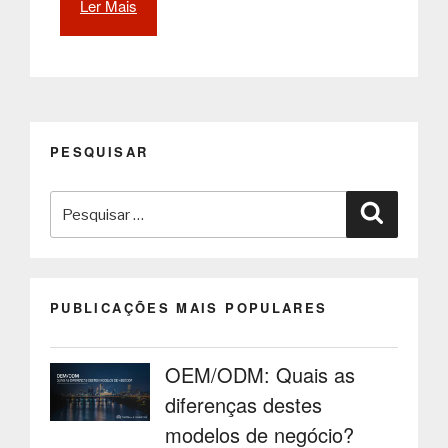
Ler Mais
“Quiosques
multimédia
e
Sinalética
Digital
em
postos
PESQUISAR
de
combustível
Pesquisar
e
Pesquisa
estações
por:
de
serviço
elevam
PUBLICAÇÕES MAIS POPULARES
experiência
dos
clientes”
OEM/ODM: Quais as
diferenças destes
modelos de negócio?