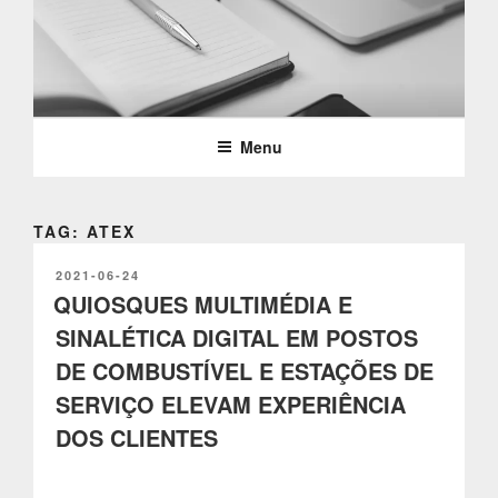
Saltar
para
o
PARTTEAM & OEMKIOSKS
conteúdo
BLOG
Menu
TAG: ATEX
PUBLICADO
2021-06-24
EM
QUIOSQUES MULTIMÉDIA E
SINALÉTICA DIGITAL EM POSTOS
DE COMBUSTÍVEL E ESTAÇÕES DE
SERVIÇO ELEVAM EXPERIÊNCIA
DOS CLIENTES