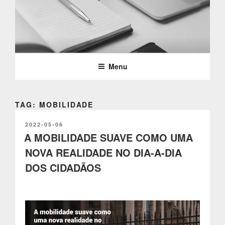
Saltar
para
o
PARTTEAM & OEMKIOSKS
conteúdo
BLOG
Menu
TAG: MOBILIDADE
PUBLICADO
2022-05-06
EM
A MOBILIDADE SUAVE COMO UMA
NOVA REALIDADE NO DIA-A-DIA
DOS CIDADÃOS