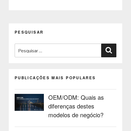
Suave
como
uma
nova
realidade
PESQUISAR
no
dia-
Pesquisar
a-
Pesquisa
dia
por:
dos
cidadãos”
PUBLICAÇÕES MAIS POPULARES
OEM/ODM: Quais as
diferenças destes
modelos de negócio?