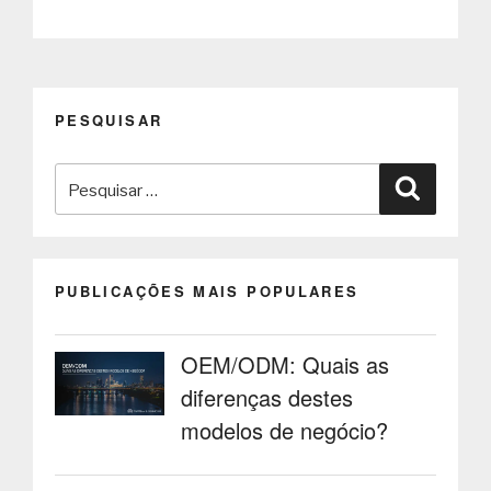
PDQ:
Soluções
de
pagamento
mais
PESQUISAR
seguras
e
Pesquisar
cómodas”
Pesquisa
por:
PUBLICAÇÕES MAIS POPULARES
OEM/ODM: Quais as
diferenças destes
modelos de negócio?