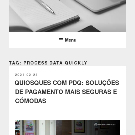
Saltar
para
o
PARTTEAM & OEMKIOSKS
conteúdo
BLOG
Menu
TAG: PROCESS DATA QUICKLY
PUBLICADO
2021-02-24
EM
QUIOSQUES COM PDQ: SOLUÇÕES
DE PAGAMENTO MAIS SEGURAS E
CÓMODAS