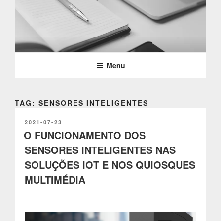
Saltar
para
o
PARTTEAM & OEMKIOSKS
conteúdo
BLOG
Menu
TAG: SENSORES INTELIGENTES
PUBLICADO
2021-07-23
EM
O FUNCIONAMENTO DOS
SENSORES INTELIGENTES NAS
SOLUÇÕES IOT E NOS QUIOSQUES
MULTIMÉDIA