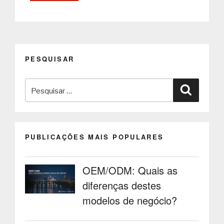
dos
sensores
inteligentes
nas
soluções
PESQUISAR
IoT
e
Pesquisar
nos
Pesquisa
quiosques
por:
multimédia”
PUBLICAÇÕES MAIS POPULARES
OEM/ODM: Quais as
diferenças destes
modelos de negócio?