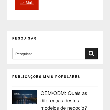
Ler Mais
“Garantir
o
distanciamento
social
aquando
da
administração
PESQUISAR
da
vacina
Pesquisar
contra
Pesquisa
a
por:
COVID-
19
com
PUBLICAÇÕES MAIS POPULARES
soluções
digitais
da
OEM/ODM: Quais as
PARTTEAM
diferenças destes
&
OEMKIOSKS”
modelos de negócio?