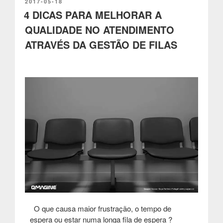
a
PUBLICADO
2017-05-18
EM
4 DICAS PARA MELHORAR A
tendência
do
QUALIDADE NO ATENDIMENTO
digital
ATRAVÉS DA GESTÃO DE FILAS
influenciará
o
comércio
e
o
retalho
?”
O que causa maior frustração, o tempo de
espera ou estar numa longa fila de espera ?