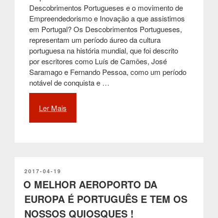
Descobrimentos Portugueses e o movimento de
Empreendedorismo e Inovação a que assistimos
em Portugal? Os Descobrimentos Portugueses,
representam um período áureo da cultura
portuguesa na história mundial, que foi descrito
por escritores como Luís de Camões, José
Saramago e Fernando Pessoa, como um período
notável de conquista e …
Ler Mais
“INDÚSTRIA
4.0
–
DE
PORTUGAL
PARA
O
PUBLICADO
2017-04-19
EM
O MELHOR AEROPORTO DA
MUNDO”
EUROPA É PORTUGUÊS E TEM OS
NOSSOS QUIOSQUES !