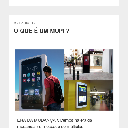
DIGITAL
:
ZMOH
–
PUBLICADO
2017-05-10
EM
O QUE É UM MUPI ?
ZERO
MOMENT
OF
HOOK”
ERA DA MUDANÇA Vivemos na era da
mudança, num espaço de múltiplas