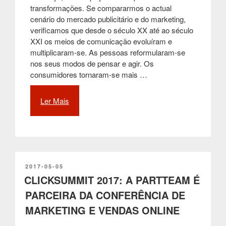
transformações. Se compararmos o actual
cenário do mercado publicitário e do marketing,
verificamos que desde o século XX até ao século
XXI os meios de comunicação evoluíram e
multiplicaram-se. As pessoas reformularam-se
nos seus modos de pensar e agir. Os
consumidores tornaram-se mais …
Ler Mais
“O
QUE
É
UM
MUPI
?”
PUBLICADO
2017-05-05
EM
CLICKSUMMIT 2017: A PARTTEAM É
PARCEIRA DA CONFERÊNCIA DE
MARKETING E VENDAS ONLINE