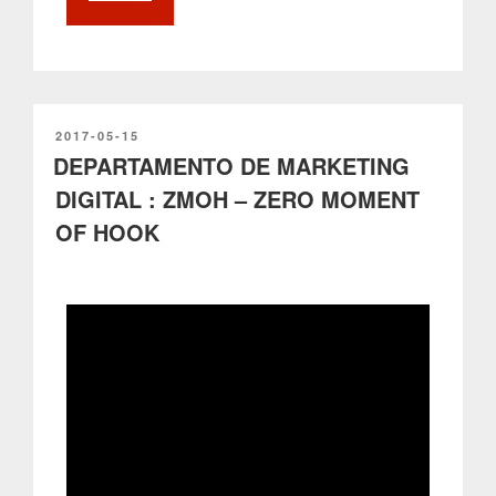
SER
PARA
PORTUGAL,
O
QUE
SOMOS
PUBLICADO
2017-05-15
EM
DEPARTAMENTO DE MARKETING
PARA
MUNDO
DIGITAL : ZMOH – ZERO MOMENT
!”
OF HOOK