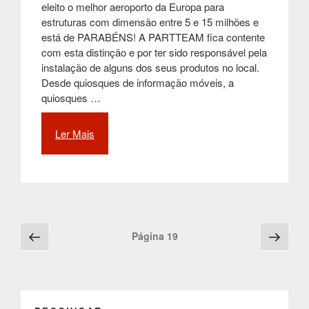
eleito o melhor aeroporto da Europa para
estruturas com dimensão entre 5 e 15 milhões e
está de PARABÉNS! A PARTTEAM fica contente
com esta distinção e por ter sido responsável pela
instalação de alguns dos seus produtos no local.
Desde quiosques de informação móveis, a
quiosques …
Ler Mais
“O
MELHOR
AEROPORTO
DA
EUROPA
É
PORTUGUÊS
Posts
Página
Pági
Página
19
E
anterior
segu
navigation
TEM
OS
NOSSOS
QUIOSQUES