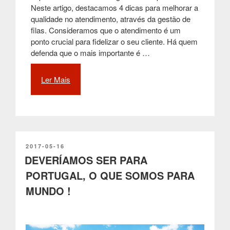
Neste artigo, destacamos 4 dicas para melhorar a
qualidade no atendimento, através da gestão de
filas. Consideramos que o atendimento é um
ponto crucial para fidelizar o seu cliente. Há quem
defenda que o mais importante é …
Ler Mais
“4
DICAS
PARA
MELHORAR
A
QUALIDADE
NO
PUBLICADO
2017-05-16
EM
DEVERÍAMOS SER PARA
ATENDIMENTO
ATRAVÉS
PORTUGAL, O QUE SOMOS PARA
DA
MUNDO !
GESTÃO
DE
FILAS”