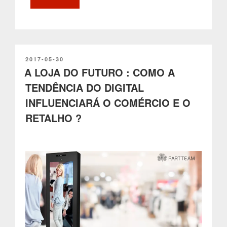
Programática
:
O
que
é
e
PUBLICADO
2017-05-30
EM
A LOJA DO FUTURO : COMO A
como
funciona
TENDÊNCIA DO DIGITAL
?”
INFLUENCIARÁ O COMÉRCIO E O
RETALHO ?