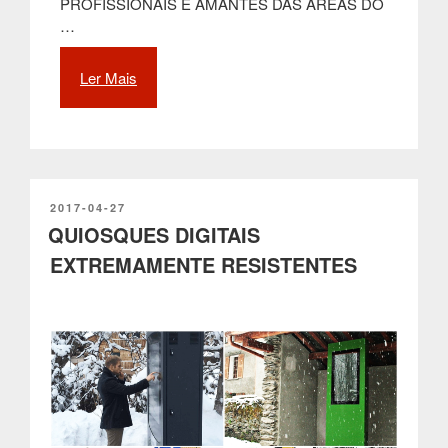
PROFISSIONAIS E AMANTES DAS ÁREAS DO
…
Ler Mais
“CLICKSUMMIT
2017:
A
PARTTEAM
É
PARCEIRA
DA
PUBLICADO
2017-04-27
EM
QUIOSQUES DIGITAIS
CONFERÊNCIA
DE
EXTREMAMENTE RESISTENTES
MARKETING
E
VENDAS
ONLINE”