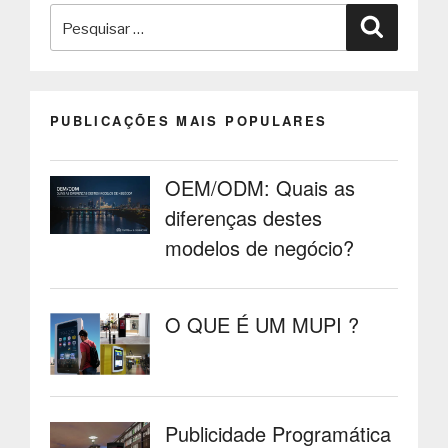
Pesquisar
quiosques
Pesquisa
multimédia”
por:
PUBLICAÇÕES MAIS POPULARES
OEM/ODM: Quais as
diferenças destes
modelos de negócio?
O QUE É UM MUPI ?
Publicidade Programática