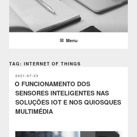
Saltar
para
o
PARTTEAM & OEMKIOSKS
conteúdo
BLOG
Menu
TAG: INTERNET OF THINGS
PUBLICADO
2021-07-23
EM
O FUNCIONAMENTO DOS
SENSORES INTELIGENTES NAS
SOLUÇÕES IOT E NOS QUIOSQUES
MULTIMÉDIA