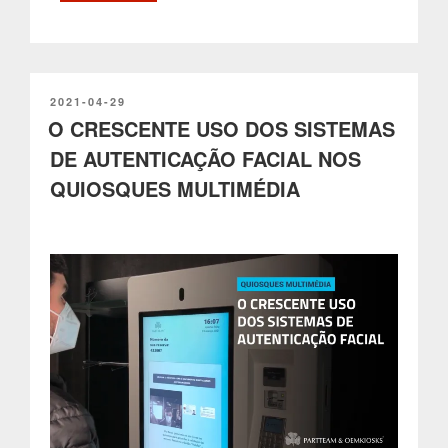
dos
sensores
inteligentes
nas
soluções
PUBLICADO
2021-04-29
EM
O CRESCENTE USO DOS SISTEMAS
IoT
e
DE AUTENTICAÇÃO FACIAL NOS
nos
QUIOSQUES MULTIMÉDIA
quiosques
multimédia”