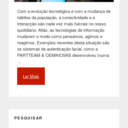
Com a evolução tecnológica e com a mudança de
hábitos da população, a conectividade e a
interacção são cada vez mais fulcrais no nosso
quotidiano. Aliás, as tecnologias de informação
mudaram o modo como pensamos, agimos e
reagimos. Exemplos recentes desta situação são
os sistemas de autenticação facial, como a
PARTTEAM & OEMKIOSKS desenvolveu (numa
…
Ler Mais
“O
crescente
uso
dos
sistemas
de
autenticação
PESQUISAR
facial
nos