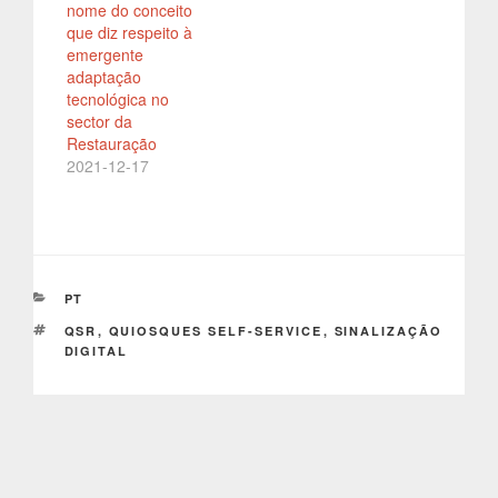
nome do conceito
que diz respeito à
emergente
adaptação
tecnológica no
sector da
Restauração
2021-12-17
CATEGORIAS
PT
ETIQUETAS
QSR
,
QUIOSQUES SELF-SERVICE
,
SINALIZAÇÃO
DIGITAL