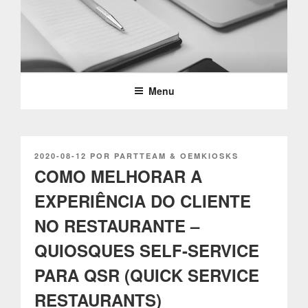
Saltar
para
o
PARTTEAM & OEMKIOSKS
conteúdo
BLOG
Menu
PUBLICADO
2020-08-12
POR
PARTTEAM & OEMKIOSKS
EM
COMO MELHORAR A
EXPERIÊNCIA DO CLIENTE
NO RESTAURANTE –
QUIOSQUES SELF-SERVICE
PARA QSR (QUICK SERVICE
RESTAURANTS)