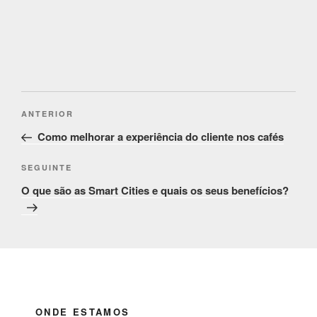
Post
Conteúdo
ANTERIOR
navigation
anterior
Como melhorar a experiência do cliente nos cafés
Conteúdo
SEGUINTE
seguinte
O que são as Smart Cities e quais os seus benefícios?
ONDE ESTAMOS