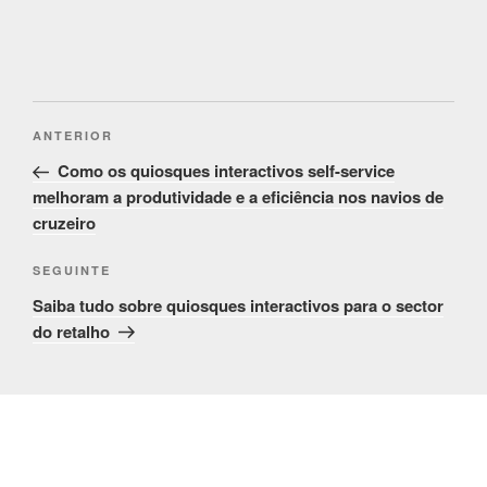
Post
Conteúdo
ANTERIOR
navigation
anterior
Como os quiosques interactivos self-service
melhoram a produtividade e a eficiência nos navios de
cruzeiro
Conteúdo
SEGUINTE
seguinte
Saiba tudo sobre quiosques interactivos para o sector
do retalho