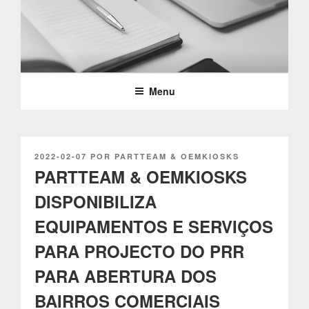
Saltar
para
o
PARTTEAM & OEMKIOSKS
conteúdo
BLOG
Menu
PUBLICADO
2022-02-07
POR
PARTTEAM & OEMKIOSKS
EM
PARTTEAM & OEMKIOSKS
DISPONIBILIZA
EQUIPAMENTOS E SERVIÇOS
PARA PROJECTO DO PRR
PARA ABERTURA DOS
BAIRROS COMERCIAIS