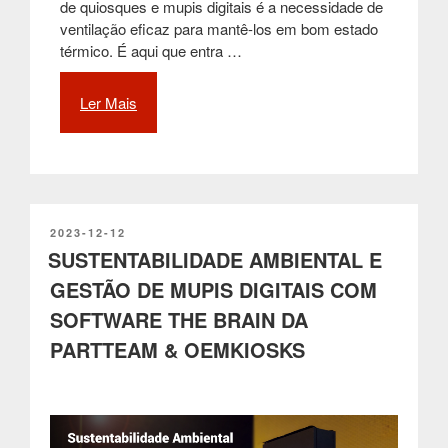
de quiosques e mupis digitais é a necessidade de
ventilação eficaz para mantê-los em bom estado
térmico. É aqui que entra …
Ler Mais
“O
Potencial
do
Efeito
Bernoulli
na
Ventilação
PUBLICADO
2023-12-12
EM
SUSTENTABILIDADE AMBIENTAL E
de
Quiosques:
GESTÃO DE MUPIS DIGITAIS COM
Um
SOFTWARE THE BRAIN DA
Game-
Changer
PARTTEAM & OEMKIOSKS
na
Gestão
Térmica
de