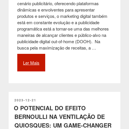
cenário publicitário, oferecendo plataformas
dinâmicas e envolventes para apresentar
produtos e serviços, o marketing digital também
está em constante evolução e a publicidade
programática está a tornar-se uma das melhores
maneiras de alcançar clientes e público-alvo na
publicidade digital out-of-home (DOOH). Na
busca pela maximização de receitas, a …
Ler Mais
“Gerar
mais
Receita
com
Mupis
Digitais
Através
PUBLICADO
2023-12-21
EM
O POTENCIAL DO EFEITO
do
Uso
BERNOULLI NA VENTILAÇÃO DE
de
QUIOSQUES: UM GAME-CHANGER
Publicidade