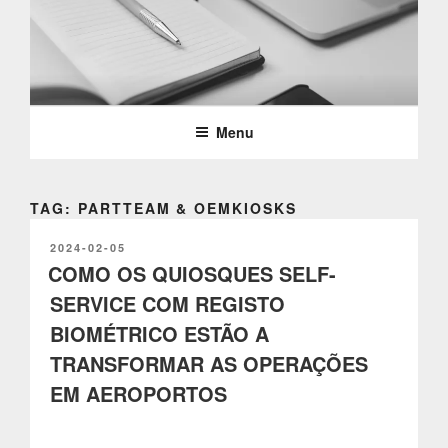
Saltar
para
o
PARTTEAM & OEMKIOSKS
conteúdo
BLOG
Menu
TAG: PARTTEAM & OEMKIOSKS
PUBLICADO
2024-02-05
EM
COMO OS QUIOSQUES SELF-
SERVICE COM REGISTO
BIOMÉTRICO ESTÃO A
TRANSFORMAR AS OPERAÇÕES
EM AEROPORTOS