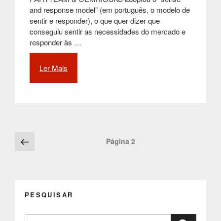
and response model” (em português, o modelo de
sentir e responder), o que quer dizer que
conseguiu sentir as necessidades do mercado e
responder às …
Ler Mais
“Como
a
PARTTEAM
&
OEMKIOSKS
adoptou
o
Posts
Página
Página
2
“sense
anterior
navigation
and
response
model”
em
PESQUISAR
tempos
difíceis”
Pesquisar