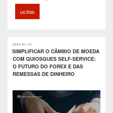
Ler Mais
“Como
os
Quiosques
Self-
service
com
Registo
PUBLICADO
2024-01-10
EM
SIMPLIFICAR O CÂMBIO DE MOEDA
Biométrico
estão
COM QUIOSQUES SELF-SERVICE:
a
O FUTURO DO FOREX E DAS
Transformar
as
REMESSAS DE DINHEIRO
Operações
em
Aeroportos”