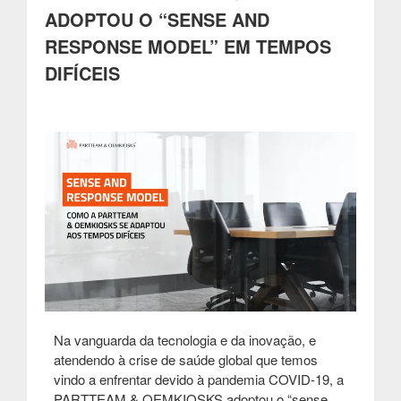
com
ADOPTOU O “SENSE AND
soluções
RESPONSE MODEL” EM TEMPOS
de
pagamento
DIFÍCEIS
ADYEN”
Na vanguarda da tecnologia e da inovação, e
atendendo à crise de saúde global que temos
vindo a enfrentar devido à pandemia COVID-19, a
PARTTEAM & OEMKIOSKS adoptou o “sense