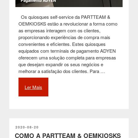
Os quiosques self-service da PARTTEAM &
OEMKIOSKS estão a revolucionar a forma como
as empresas interagem com os clientes,
proporcionando experiências de compra mais
convenientes e eficientes. Estes quiosques
equipados com terminais de pagamento ADYEN
oferecem uma solução completa para empresas
que desejam expandir os seus negócios e
melhorar a satisfação dos clientes. Para …
Ler Mais
“Quiosques
Self-
Service
da
PARTTEAM
&
OEMKIOSKS
PUBLICADO
2020-08-20
EM
COMO A PARTTEAM & OEMKIOSKS
integrados