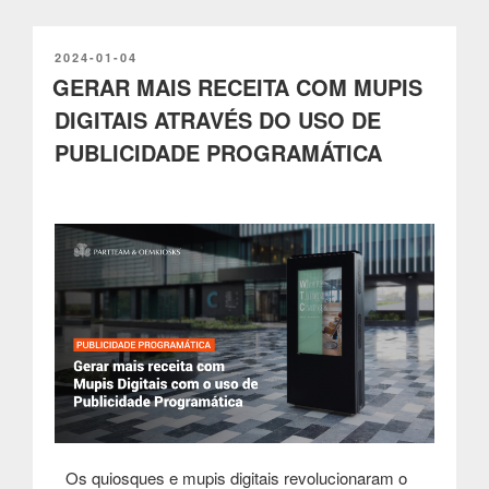
Moeda
com
Quiosques
PUBLICADO
2024-01-04
EM
GERAR MAIS RECEITA COM MUPIS
Self-
service:
DIGITAIS ATRAVÉS DO USO DE
O
PUBLICIDADE PROGRAMÁTICA
futuro
do
Forex
e
das
Remessas
de
Dinheiro”
Os quiosques e mupis digitais revolucionaram o