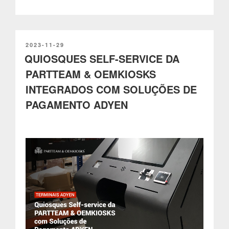
e
Gestão
de
Mupis
Digitais
PUBLICADO
2023-11-29
EM
QUIOSQUES SELF-SERVICE DA
com
Software
PARTTEAM & OEMKIOSKS
THE
INTEGRADOS COM SOLUÇÕES DE
BRAIN
da
PAGAMENTO ADYEN
PARTTEAM
&
OEMKIOSKS”