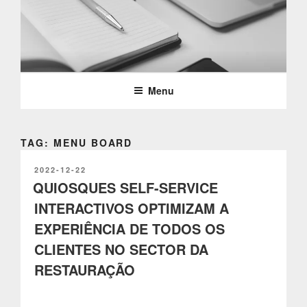
Saltar
para
o
PARTTEAM & OEMKIOSKS
conteúdo
BLOG
Menu
TAG: MENU BOARD
PUBLICADO
2022-12-22
EM
QUIOSQUES SELF-SERVICE
INTERACTIVOS OPTIMIZAM A
EXPERIÊNCIA DE TODOS OS
CLIENTES NO SECTOR DA
RESTAURAÇÃO