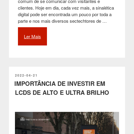
comum de se comunicar com visitantes e
clientes. Hoje em dia, cada vez mais, a sinalética
digital pode ser encontrada um pouco por toda a
parte e nos mais diversos sectechtores de …
Ler Mais
“Sinalética
digital,
uma
poderosa
ferramenta
para
qualquer
PUBLICADO
2022-04-21
EM
IMPORTÂNCIA DE INVESTIR EM
negócio”
LCDS DE ALTO E ULTRA BRILHO