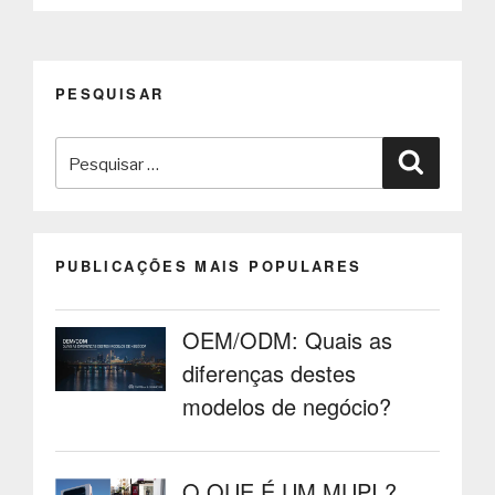
em
LCDs
de
alto
PESQUISAR
e
ultra
Pesquisar
brilho”
Pesquisa
por:
PUBLICAÇÕES MAIS POPULARES
OEM/ODM: Quais as
diferenças destes
modelos de negócio?
O QUE É UM MUPI ?