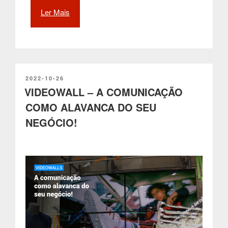
Ler Mais
“Quiosques
self-
service
interactivos
optimizam
a
experiência
PUBLICADO
2022-10-26
EM
VIDEOWALL – A COMUNICAÇÃO
de
todos
COMO ALAVANCA DO SEU
os
NEGÓCIO!
clientes
no
sector
da
restauração”