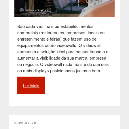
São cada vez mais os estabelecimentos
comerciais (restaurantes, empresas, locais de
entretenimento e feiras) que fazem uso de
equipamentos como videowalls. O videowall
apresenta a solução ideal para causar impacto e
aumentar a visibilidade da sua marca, empresa
ou negócio. O videowall nada mais é do que dois
ou mais displays posicionados juntos e bem …
Ler Mais
“Videowall
–
A
comunicação
como
alavanca
do
PUBLICADO
2022-07-20
EM