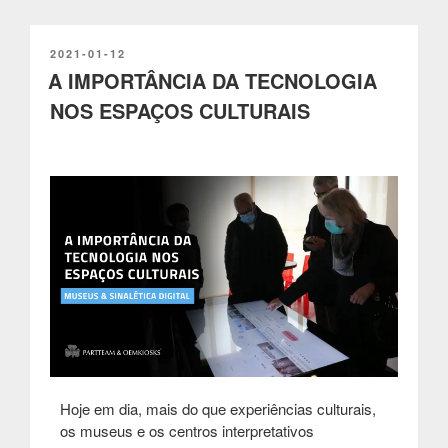
19
nos
preços
PUBLICADO
2021-01-12
EM
A IMPORTÂNCIA DA TECNOLOGIA
e
na
NOS ESPAÇOS CULTURAIS
disponibilidade
de
matéria-
prima”
Hoje em dia, mais do que experiências culturais,
os museus e os centros interpretativos