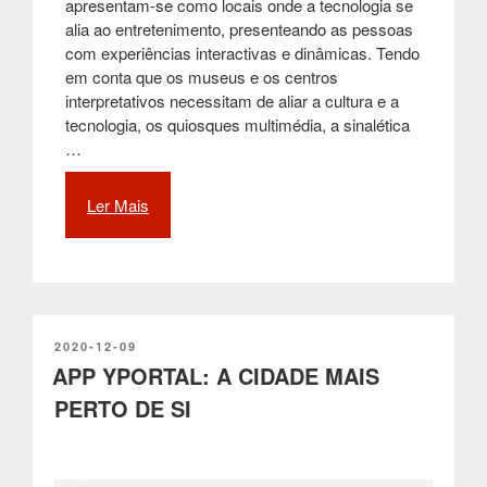
apresentam-se como locais onde a tecnologia se
alia ao entretenimento, presenteando as pessoas
com experiências interactivas e dinâmicas. Tendo
em conta que os museus e os centros
interpretativos necessitam de aliar a cultura e a
tecnologia, os quiosques multimédia, a sinalética
…
Ler Mais
“A
importância
da
tecnologia
nos
espaços
culturais”
PUBLICADO
2020-12-09
EM
APP YPORTAL: A CIDADE MAIS
PERTO DE SI