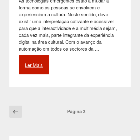
As tecnologias emergentes estão a mudar a
forma como as pessoas se envolvem e
experienciam a cultura. Neste sentido, deve
existir uma interpretação cativante e acessível
para que a interactividade e a multimédia sejam,
cada vez mais, parte integrante da experiência
digital na área cultural. Com o avanço da
automação em todos os sectores da …
Ler Mais
“O
impacto
da
interactividade
e
da
multimédia
Posts
Página
Página
3
na
anterior
navigation
cultura”