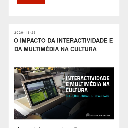
YPORTAL:
a
cidade
mais
perto
de
PUBLICADO
2020-11-23
EM
O IMPACTO DA INTERACTIVIDADE E
si”
DA MULTIMÉDIA NA CULTURA