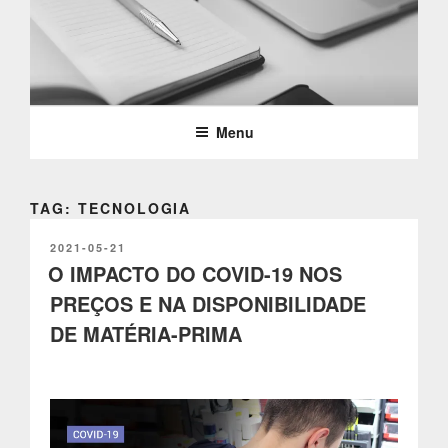
Saltar
para
o
PARTTEAM & OEMKIOSKS
conteúdo
BLOG
Menu
TAG: TECNOLOGIA
PUBLICADO
2021-05-21
EM
O IMPACTO DO COVID-19 NOS
PREÇOS E NA DISPONIBILIDADE
DE MATÉRIA-PRIMA