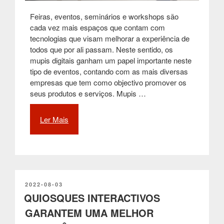
Feiras, eventos, seminários e workshops são
cada vez mais espaços que contam com
tecnologias que visam melhorar a experiência de
todos que por ali passam. Neste sentido, os
mupis digitais ganham um papel importante neste
tipo de eventos, contando com as mais diversas
empresas que tem como objectivo promover os
seus produtos e serviços. Mupis …
Ler Mais
“Mupis
digitais
e
sinalética
digital
são
um
PUBLICADO
2022-08-03
EM
QUIOSQUES INTERACTIVOS
marco
tecnológico
GARANTEM UMA MELHOR
para