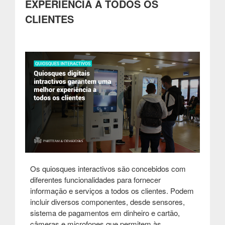
EXPERIÊNCIA A TODOS OS
comunicação
em
CLIENTES
feiras
e
eventos”
Os quiosques interactivos são concebidos com
diferentes funcionalidades para fornecer
informação e serviços a todos os clientes. Podem
incluir diversos componentes, desde sensores,
sistema de pagamentos em dinheiro e cartão,
câmeras e microfones que permitem às