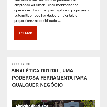
empresas ou Smart Cities monitorizar as
operações dos quiosques, agilizar o pagamento
automático, recolher dados ambientais e
proporcionar acessibilidade …
Ler Mais
“Quiosques
interactivos
garantem
uma
melhor
experiência
a
PUBLICADO
2022-07-20
EM
SINALÉTICA DIGITAL, UMA
todos
os
PODEROSA FERRAMENTA PARA
clientes”
QUALQUER NEGÓCIO