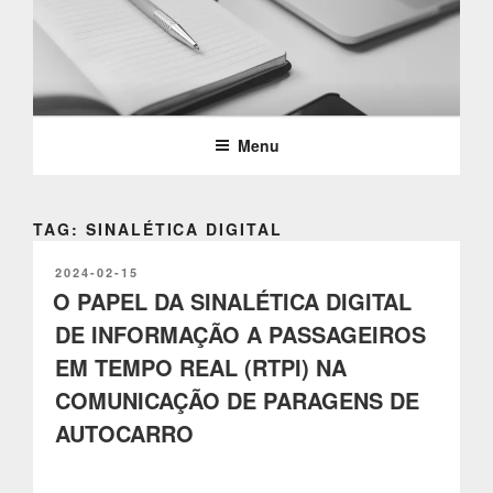
Saltar
para
o
PARTTEAM & OEMKIOSKS
conteúdo
BLOG
Menu
TAG: SINALÉTICA DIGITAL
PUBLICADO
2024-02-15
EM
O PAPEL DA SINALÉTICA DIGITAL
DE INFORMAÇÃO A PASSAGEIROS
EM TEMPO REAL (RTPI) NA
COMUNICAÇÃO DE PARAGENS DE
AUTOCARRO