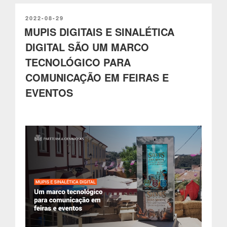
preferência
de
PUBLICADO
2022-08-29
EM
MUPIS DIGITAIS E SINALÉTICA
todos
os
DIGITAL SÃO UM MARCO
clientes
TECNOLÓGICO PARA
no
momento
COMUNICAÇÃO EM FEIRAS E
da
EVENTOS
sua
compra”