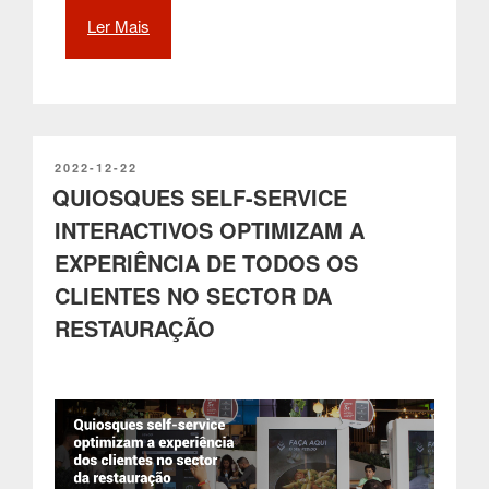
Ler Mais
“O
Papel
da
Sinalética
Digital
de
Informação
PUBLICADO
2022-12-22
EM
QUIOSQUES SELF-SERVICE
a
Passageiros
INTERACTIVOS OPTIMIZAM A
em
EXPERIÊNCIA DE TODOS OS
Tempo
Real
CLIENTES NO SECTOR DA
(RTPI)
RESTAURAÇÃO
na
Comunicação
de
Paragens
de
Autocarro”