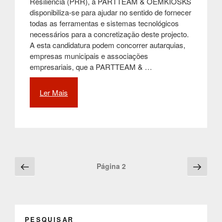
Resiliência (PRR), a PARTTEAM & OEMKIOSKS
disponibiliza-se para ajudar no sentido de fornecer
todas as ferramentas e sistemas tecnológicos
necessários para a concretização deste projecto.
A esta candidatura podem concorrer autarquias,
empresas municipais e associações
empresariais, que a PARTTEAM & …
Ler Mais
“PARTTEAM
&
OEMKIOSKS
disponibiliza
equipamentos
e
serviços
Posts
Página
Pági
Página
2
para
anterior
segu
navigation
projecto
do
PRR
para
PESQUISAR