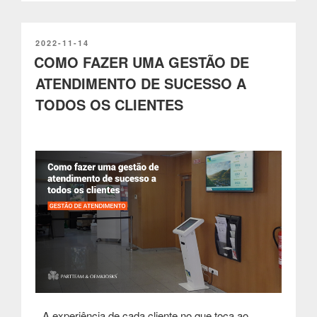
optimizam
a
experiência
PUBLICADO
2022-11-14
EM
COMO FAZER UMA GESTÃO DE
de
todos
ATENDIMENTO DE SUCESSO A
os
TODOS OS CLIENTES
clientes
no
sector
da
restauração”
A experiência de cada cliente no que toca ao