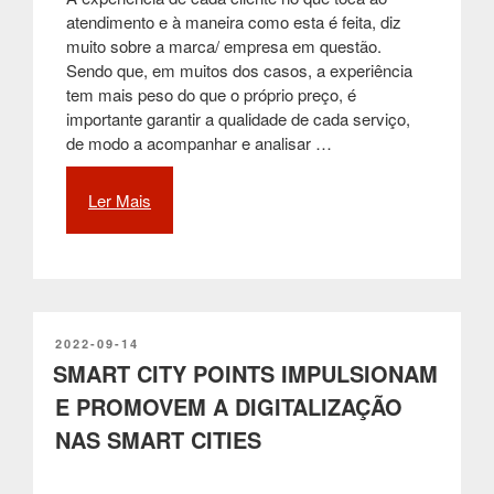
atendimento e à maneira como esta é feita, diz
muito sobre a marca/ empresa em questão.
Sendo que, em muitos dos casos, a experiência
tem mais peso do que o próprio preço, é
importante garantir a qualidade de cada serviço,
de modo a acompanhar e analisar …
Ler Mais
“Como
fazer
uma
gestão
de
atendimento
de
PUBLICADO
2022-09-14
EM
SMART CITY POINTS IMPULSIONAM
sucesso
a
E PROMOVEM A DIGITALIZAÇÃO
todos
NAS SMART CITIES
os
clientes”