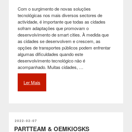
Com o surgimento de novas soluções
tecnológicas nos mais diversos sectores de
actividade, é importante que todas as cidades
sofram adaptações que promovam o
desenvolvimento de smart cities. À medida que
as cidades se desenvolvem e crescem, as
opções de transportes públicos podem enfrentar
algumas dificuldades quando este
desenvolvimento tecnológico não é
acompanhado. Muitas cidades, …
Ler Mais
“As
paragens
inteligentes,
uma
alavanca
para
o
PUBLICADO
2022-02-07
EM
PARTTEAM & OEMKIOSKS
futuro