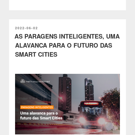
uma
poderosa
ferramenta
para
qualquer
PUBLICADO
2022-06-02
EM
AS PARAGENS INTELIGENTES, UMA
negócio”
ALAVANCA PARA O FUTURO DAS
SMART CITIES