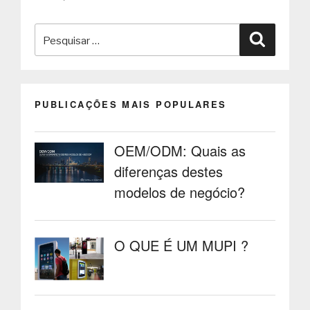
abertura
dos
Pesquisar
bairros
Pesquisa
comerciais
por:
digitais”
PUBLICAÇÕES MAIS POPULARES
OEM/ODM: Quais as
diferenças destes
modelos de negócio?
O QUE É UM MUPI ?