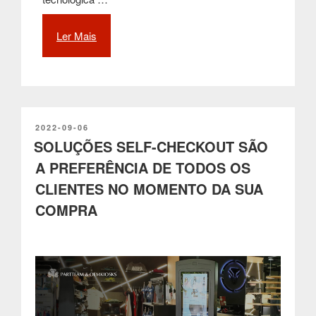
Ler Mais
“Smart
City
Points
impulsionam
e
promovem
a
PUBLICADO
2022-09-06
EM
SOLUÇÕES SELF-CHECKOUT SÃO
digitalização
nas
A PREFERÊNCIA DE TODOS OS
Smart
CLIENTES NO MOMENTO DA SUA
Cities”
COMPRA