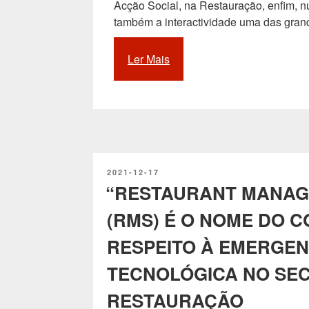
Acção Social, na Restauração, enfim, n
também a interactividade uma das gra
Ler Mais
“A
evolução
tecnológica
e
a
crescente
utilização
PUBLICADO
2021-12-17
dos
EM
“RESTAURANT MANAG
ecrãs
interactivos
(RMS) É O NOME DO C
nos
mais
RESPEITO À EMERGE
variados
TECNOLÓGICA NO SE
sectores”
RESTAURAÇÃO