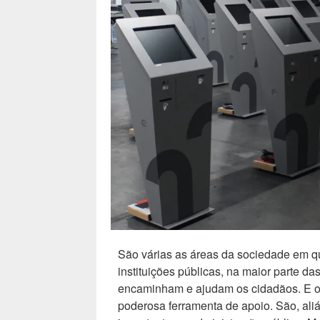
adaptação
tecnológica
no
sector
da
Restauração”
São várias as áreas da sociedade em qu
instituições públicas, na maior parte d
encaminham e ajudam os cidadãos. E o
poderosa ferramenta de apoio. São, ali