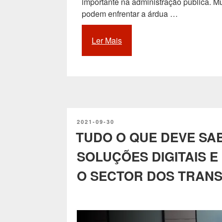
importante na administração pública. 
podem enfrentar a árdua …
Ler Mais
“Os
quiosques
multimédia
mais
úteis
para
a
PUBLICADO
2021-09-30
Administração
EM
TUDO O QUE DEVE SA
Pública”
SOLUÇÕES DIGITAIS E
O SECTOR DOS TRAN