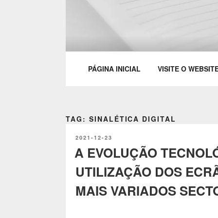
Saltar
para
o
PARTTEAM & 
conteúdo
PÁGINA INICIAL
VISITE O WEBSIT
TAG: SINALÉTICA DIGITAL
PUBLICADO
2021-12-23
EM
A EVOLUÇÃO TECNOLÓ
UTILIZAÇÃO DOS ECR
MAIS VARIADOS SECT