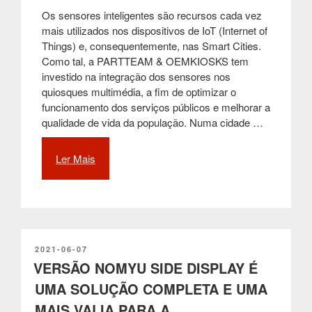
Os sensores inteligentes são recursos cada vez
mais utilizados nos dispositivos de IoT (Internet of
Things) e, consequentemente, nas Smart Cities.
Como tal, a PARTTEAM & OEMKIOSKS tem
investido na integração dos sensores nos
quiosques multimédia, a fim de optimizar o
funcionamento dos serviços públicos e melhorar a
qualidade de vida da população. Numa cidade …
Ler Mais
“O
funcionamento
dos
sensores
inteligentes
nas
soluções
PUBLICADO
2021-06-07
EM
VERSÃO NOMYU SIDE DISPLAY É
IoT
e
UMA SOLUÇÃO COMPLETA E UMA
nos
MAIS VALIA PARA A
quiosques