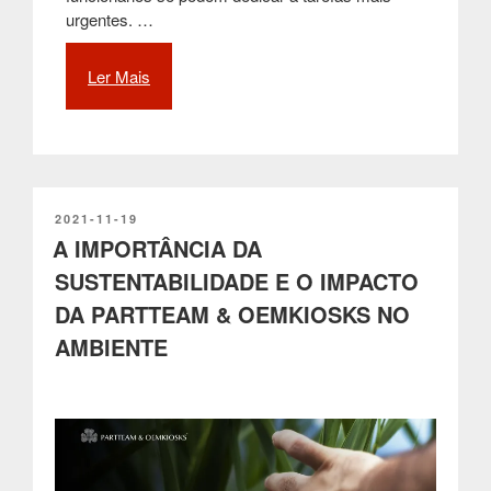
urgentes. …
Ler Mais
“A
crescente
popularidade
das
Máquinas
de
Venda
PUBLICADO
2021-11-19
EM
A IMPORTÂNCIA DA
Automática
(MVA)
SUSTENTABILIDADE E O IMPACTO
e
DA PARTTEAM & OEMKIOSKS NO
respectivas
vantagens”
AMBIENTE