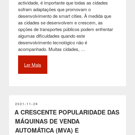
actividade, é importante que todas as cidades
sofram adaptações que promovam o
desenvolvimento de smart cities. À medida que
as cidades se desenvolvem e crescem, as
opções de transportes públicos podem enfrentar
algumas dificuldades quando este
desenvolvimento tecnológico não é
acompanhado. Muitas cidades, …
Ler Mais
“As
paragens
inteligentes,
uma
alavanca
para
o
PUBLICADO
2021-11-29
EM
A CRESCENTE POPULARIDADE DAS
futuro
das
MÁQUINAS DE VENDA
smart
AUTOMÁTICA (MVA) E
cities”