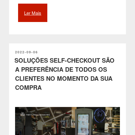
Ler Mais
“Smart
City
Points
impulsionam
e
promovem
a
PUBLICADO
2022-09-06
EM
SOLUÇÕES SELF-CHECKOUT SÃO
digitalização
nas
A PREFERÊNCIA DE TODOS OS
Smart
CLIENTES NO MOMENTO DA SUA
Cities”
COMPRA